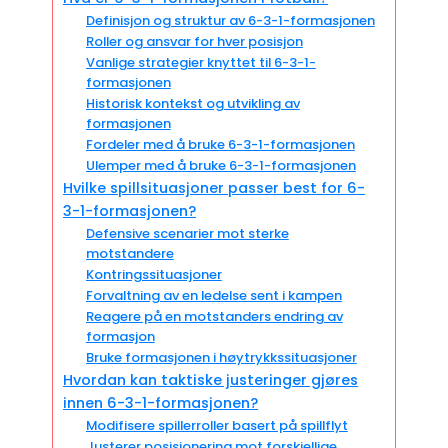
Definisjon og struktur av 6-3-1-formasjonen
Roller og ansvar for hver posisjon
Vanlige strategier knyttet til 6-3-1-
formasjonen
Historisk kontekst og utvikling av
formasjonen
Fordeler med å bruke 6-3-1-formasjonen
Ulemper med å bruke 6-3-1-formasjonen
Hvilke spillsituasjoner passer best for 6-
3-1-formasjonen?
Defensive scenarier mot sterke
motstandere
Kontringssituasjoner
Forvaltning av en ledelse sent i kampen
Reagere på en motstanders endring av
formasjon
Bruke formasjonen i høytrykkssituasjoner
Hvordan kan taktiske justeringer gjøres
innen 6-3-1-formasjonen?
Modifisere spillerroller basert på spillflyt
Justerer posisjonering mot forskjellige