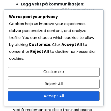
Legg vekt på kommunikasjon:
Oppmuntre spillere til å kommunisere
konstant, spesielt når de går fra
We respect your privacy
forsvar til angrep. Dette sikrer at alle
Cookies help us improve your experience,
vet sine roller og ansvar.
deliver personalized content, and analyze
Fokus på spillerroller:
Definer klart
traffic. You can choose which cookies to allow
rollene til de seks forsvarsspillerne, tre
by clicking
Customize
. Click
Accept All
to
midtbanespillerne og en spiss. Hver
consent or
Reject All
to decline non-essential
spiller bør forstå sine spesifikke
oppgaver for å opprettholde
cookies.
formasjonens integritet.
Justere basert på motstander:
Vær
Customize
forberedt på å modifisere formasjonen
basert på styrkene og svakhetene til
Reject All
det motstående laget. Fleksibilitet kan
forbedre effektiviteten under
Accept All
kampene.
Ved å implementere disse treningstipsene