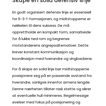
Skape en solid defensiv linje
En godt organisert defensiv linje er essensiell
for 6-3-1-formasjonen, og midtstopperne er
nøkkelen til dens suksess. De må
opprettholde en kompakt form, samarbeide
for å lukke ned rom og begrense
motstanderens angrepsalternativer. Dette
krever konstant kommunikasjon og
koordinasjon med hverandre og vingbackene.
For å skape en solid linje bør midtstopperne
posisjonere seg på en passende avstand fra
hverandre, vanligvis innenfor armens lengde.
Denne nærheten tillater rask støtte og sikrer
at eventuelle hull minimeres. Regelmessige
øvelser med fokus på posisjonering og