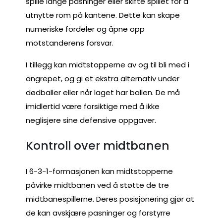
spille lange pasninger eller skifte spillet for å
utnytte rom på kantene. Dette kan skape
numeriske fordeler og åpne opp
motstanderens forsvar.
I tillegg kan midtstopperne av og til bli med i
angrepet, og gi et ekstra alternativ under
dødballer eller når laget har ballen. De må
imidlertid være forsiktige med å ikke
neglisjere sine defensive oppgaver.
Kontroll over midtbanen
I 6-3-1-formasjonen kan midtstopperne
påvirke midtbanen ved å støtte de tre
midtbanespillerne. Deres posisjonering gjør at
de kan avskjære pasninger og forstyrre