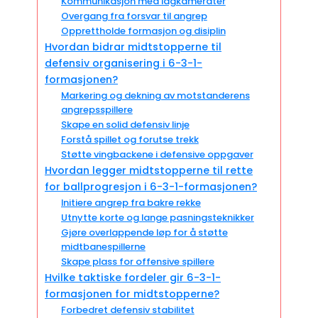
Kommunikasjon med lagkamerater
Overgang fra forsvar til angrep
Opprettholde formasjon og disiplin
Hvordan bidrar midtstopperne til
defensiv organisering i 6-3-1-
formasjonen?
Markering og dekning av motstanderens
angrepsspillere
Skape en solid defensiv linje
Forstå spillet og forutse trekk
Støtte vingbackene i defensive oppgaver
Hvordan legger midtstopperne til rette
for ballprogresjon i 6-3-1-formasjonen?
Initiere angrep fra bakre rekke
Utnytte korte og lange pasningsteknikker
Gjøre overlappende løp for å støtte
midtbanespillerne
Skape plass for offensive spillere
Hvilke taktiske fordeler gir 6-3-1-
formasjonen for midtstopperne?
Forbedret defensiv stabilitet