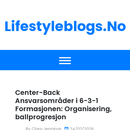
Skip
to
content
Lifestyleblogs.no
Center-Back
Ansvarsområder i 6-3-1
Formasjonen: Organisering,
ballprogresjon
By
Clara Jennings
24/02/2026