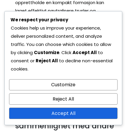
opprettholde en kompakt formasjon kan
laget effektivt nøytralisere trusler og
gjenvinne kontroll over kampen.
We respect your privacy
Cookies help us improve your experience,
deliver personalized content, and analyze
traffic. You can choose which cookies to allow
by clicking
Customize
. Click
Accept All
to
consent or
Reject All
to decline non-essential
cookies.
Customize
Hvordan skiller
midtstoppernes
Reject All
ansvarsområder seg i 6-
Accept All
3-1-formasjonen
sammenlignet med andre