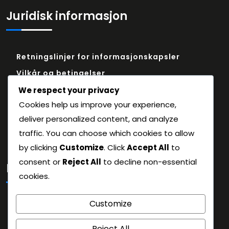
Juridisk informasjon
Retningslinjer for informasjonskapsler
Vilkår og betingelser
Ta kontakt
We respect your privacy
Cookies help us improve your experience,
Ditt personvern
deliver personalized content, and analyze
Hvem vi er
traffic. You can choose which cookies to allow
by clicking
Customize
. Click
Accept All
to
consent or
Reject All
to decline non-essential
Kategorier
cookies.
6-3-1 Fotballformasjon Strategier
Customize
Spillerroller i 6-3-1 fotballformasjonen
Reject All