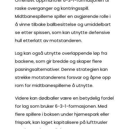
Offensivt oppmuntrer 6-3-1-formasjonen til
raske overganger og kontringsspill.
Midtbanespillerne spiller en avgjørende rolle i
å vinne tilbake ballbesittelse og umiddelbart
se etter spissen, som kan utnytte defensive
hull etterlatt av motstanderen.
Lag kan også utnytte overlappende løp fra
backene, som gir bredde og skaper flere
pasningsalternativer. Denne strategien kan
strekke motstanderens forsvar og åpne opp
rom for midtbanespillerne å utnytte.
Videre kan dødballer være en betydelig fordel
for lag som bruker 6-3-1-formasjonen. Med
flere spillere i boksen under hjørnespark eller
frispark, kan laget kapitalisere på lufttrusler