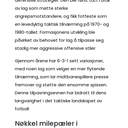
defensive strategier. Den ble først tatt i bruk
av lag som møtte sterke
angrepsmotstandere, og fikk fotfeste som
en levedyktig taktisk tilnærming på 1970- og
1980-tallet. Formasjonens utvikling ble
påvirket av behovet for lag å tilpasse seg
stadig mer aggressive offensive stiler.
Gjennom årene har 6-3-1 sett variasjoner,
med noen lag som velger en mer flytende
tilnærming, som lar midtbanespillere presse
fremover og støtte den ensomme spissen.
Denne tilpasningsevnen har bidratt til dens
langvarighet i det taktiske landskapet av
fotball.
Nøkkel milepæler i