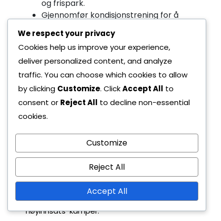
og frispark.
Gjennomfør kondisjonstrening for å
forbedre spillernes utholdenhet, slik at
We respect your privacy
de kan opprettholde høy intensitet
Cookies help us improve your experience,
gjennom hele kampen.
deliver personalized content, and analyze
Case-studier av vellykket
traffic. You can choose which cookies to allow
bruk av 6-3-1-formasjonen
by clicking
Customize
. Click
Accept All
to
consent or
Reject All
to decline non-essential
Et bemerkelsesverdig eksempel på 6-3-1-
cookies.
formasjonen i aksjon er under VM i 2018, hvor
et nasjonalt lag effektivt utnyttet denne
Customize
oppstillingen for å nøytralisere sterkere
Reject All
motstandere. Deres disiplinerte defensive
tilnærming tillot dem å nå utslagsspill, noe
Accept All
som demonstrerte formasjonens potensial i
høyinnsats-kamper.