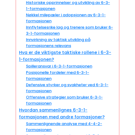
Historiske opprinnelser og utvikling av 6-3-
1-formasjonen
Nøkkel milepæler i adopsjonen av 6-3-1-
formasjonen
Innflytelsesrike lag og trenere som bruker 6-
3-1-formasjonen
Innvirkning av taktisk utvikling på
formasjonens relevans
Hva er de viktigste taktiske rollene i 6-3-
1-formasjonen?
Spilleransvar i 6-3-1-formasjonen
Posisjonelle fordeler med 6-3-1-
formasjonen
Defensive styrker og svakheter ved 6-3-1-
formasjonen
Offensive strategier som bruker 6-3-1-
formasjonen
Hvordan sammenlignes 6-3-1-
formasjonen med andre formasjoner?
Sammenlignende analyse med 4-4-2-
formasjonen