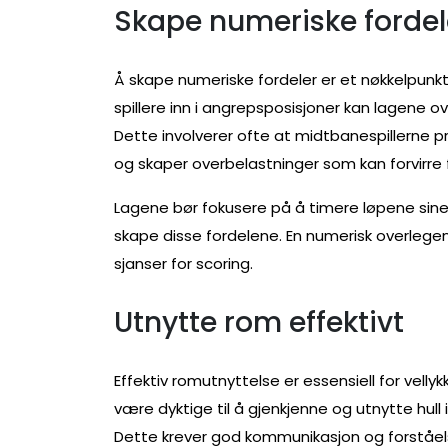
Skape numeriske fordel
Å skape numeriske fordeler er et nøkkelpunkt i
spillere inn i angrepsposisjoner kan lagene
Dette involverer ofte at midtbanespillerne 
og skaper overbelastninger som kan forvirre 
Lagene bør fokusere på å timere løpene sine og
skape disse fordelene. En numerisk overlegen
sjanser for scoring.
Utnytte rom effektivt
Effektiv romutnyttelse er essensiell for velly
være dyktige til å gjenkjenne og utnytte hull
Dette krever god kommunikasjon og forståels