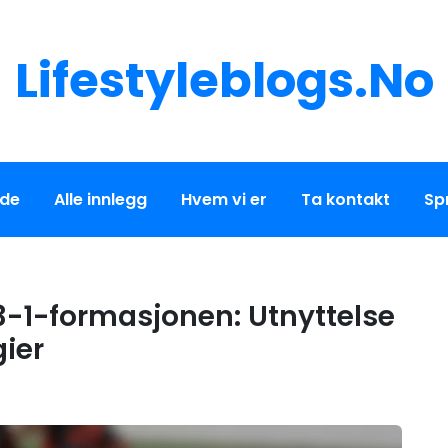
Lifestyleblogs.no
ide
Alle innlegg
Hvem vi er
Ta kontakt
Sp
-3-1-formasjonen: Utnyttelse
gier