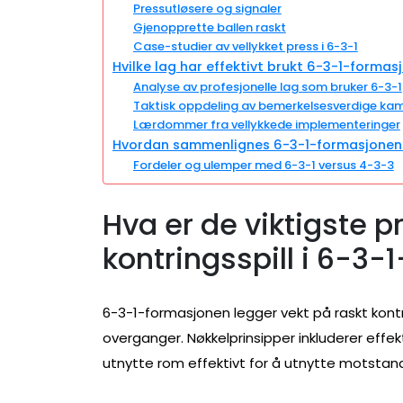
Pressutløsere og signaler
Gjenopprette ballen raskt
Case-studier av vellykket press i 6-3-1
Hvilke lag har effektivt brukt 6-3-1-formasj
Analyse av profesjonelle lag som bruker 6-3-1
Taktisk oppdeling av bemerkelsesverdige ka
Lærdommer fra vellykkede implementeringer
Hvordan sammenlignes 6-3-1-formasjonen m
Fordeler og ulemper med 6-3-1 versus 4-3-3
Hva er de viktigste p
kontringsspill i 6-3
6-3-1-formasjonen legger vekt på raskt kontri
overganger. Nøkkelprinsipper inkluderer effek
utnytte rom effektivt for å utnytte motstan