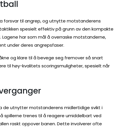
tball
 fra forsvar til angrep, og utnytte motstanderens
aktikken spesielt effektiv på grunn av den kompakte
dd. Lagene har som mål å overraske motstanderne,
ent under deres angrepsfaser.
r våkne og klare til å bevege seg fremover så snart
re til høy-kvalitets scoringsmuligheter, spesielt når
overganger
 da de utnytter motstanderens midlertidige svikt i
å spillerne trenes til å reagere umiddelbart ved
allen raskt oppover banen. Dette involverer ofte