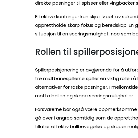
direkte pasninger til spisser eller vingback
Effektive kontringer kan skje i løpet av sekun
opprettholde skarp fokus og beredskap. En 
situasjon til en scoringsmulighet, noe som be
Rollen til spillerposisjo
Spillerposisjonering er avgjørende for å utfø
tre midtbanespillerne spiller en viktig rolle 
alternativer for raske pasninger. I mellomt
motta ballen og skape scoringsmuligheter.
Forsvarerne bør også være oppmerksomme på s
gå over i angrep samtidig som de oppretthol
tillater effektiv ballbevegelse og skaper muli