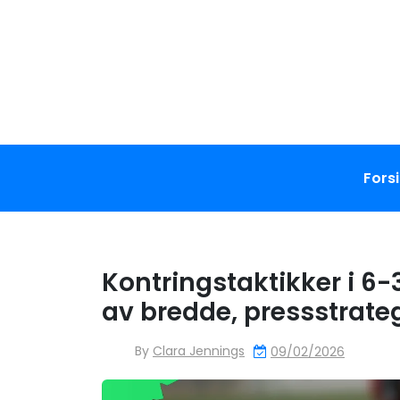
Skip
to
content
Fors
Kontringstaktikker i 6
av bredde, pressstrate
By
Clara Jennings
09/02/2026