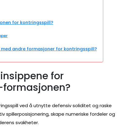
onen for kontringsspill?
mper
ed andre formasjoner for kontringsspill?
rinsippene for
-1-formasjonen?
ngsspill ved å utnytte defensiv soliditet og raske
tiv spillerposisjonering, skape numeriske fordeler og
derens svakheter.