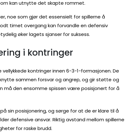
er som kan utnytte det skapte rommet.
der, noe som gjør det essensielt for spillerne å
godt timet overgang kan forvandle en defensiv
tydelig øker lagets sjanser for suksess.
nering i kontringer
re vellykkede kontringer innen 6-3-1-formasjonen. De
i å knytte sammen forsvar og angrep, og gir støtte og
iden må den ensomme spissen være posisjonert for å
in posisjonering, og sørge for at de er klare til å
der defensive ansvar. Riktig avstand mellom spillerne
gheter for raske brudd.